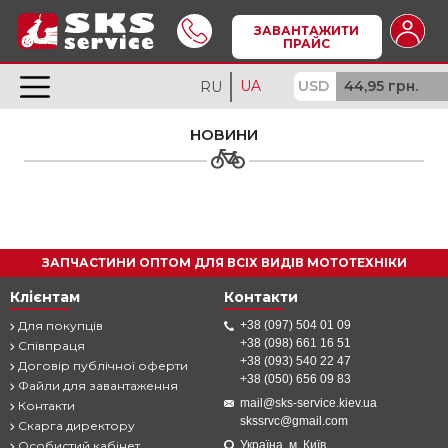
ЗАВАНТАЖИТИ
ПРАЙС
UA
USD
44,95 грн.
RU
НОВИНИ
ЗАПЧАСТИНИ ОПТОМ ДЛЯ ВСІХ ВИДІВ МОТОТЕХНІКИ
Клієнтам
Контакти
Для покупців
+38 (097) 504 01 09
+38 (098) 661 16 51
Співпраця
+38 (093) 540 22 47
Договір публічної оферти
+38 (050) 656 09 83
Файли для завантаження
mail@sks-service.kiev.ua
Контакти
skssrvc@gmail.com
Скарга директору
Особистий кабінет
Україна, м. Київ